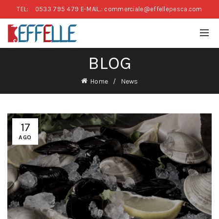
TEL:
0533 795 479
E-MAIL.: commerciale@effellepesca.com
BLOG
Home
News
17
AGO