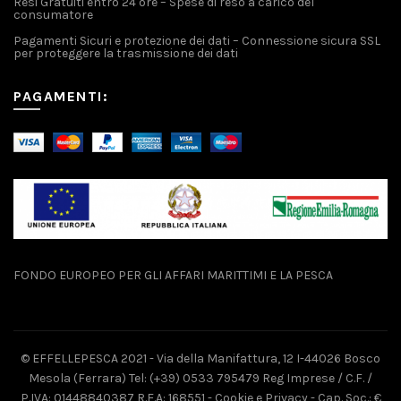
Resi Gratuiti entro 24 ore – Spese di reso a carico del
consumatore
Pagamenti Sicuri e protezione dei dati – Connessione sicura SSL
per proteggere la trasmissione dei dati
PAGAMENTI:
FONDO EUROPEO PER GLI AFFARI MARITTIMI E LA PESCA
© EFFELLEPESCA 2021 - Via della Manifattura, 12 I-44026 Bosco
Mesola (Ferrara) Tel: (+39) 0533 795479 Reg Imprese / C.F. /
P.IVA: 01448840387 R.E.A: 168551 -
Cookie e Privacy
- Cap. Soc.: €