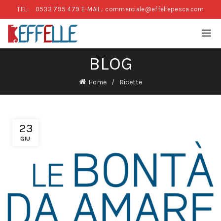
TEL:
0533 795 479
E-MAIL.: commerciale@effellepesca.com
BLOG
Home
Ricette
23
GIU