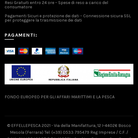
Resi Gratuiti entro 24 ore – Spese di reso a carico del
consumatore
Pagamenti Sicuri e protezione dei dati – Connessione sicura SSL
per proteggere la trasmissione dei dati
PAGAMENTI:
FONDO EUROPEO PER GLI AFFARI MARITTIMI E LA PESCA
© EFFELLEPESCA 2021 - Via della Manifattura, 12 I-44026 Bosco
Mesola (Ferrara) Tel: (+39) 0533 795479 Reg Imprese / C.F. /