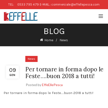
TEL:
0533 795 479
E-MAIL.: commerciale@effellepesca.com
BLOG
Home
News
News
Per tornare in forma dopo le
09
Feste….buon 2018 a tutti!
GEN
Posted by
EffeEllePesca
Per tornare in forma dopo le Feste….buon 2018 a tutti!