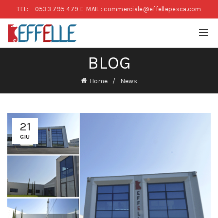
TEL:
0533 795 479
E-MAIL.: commerciale@effellepesca.com
BLOG
Home
News
21
GIU