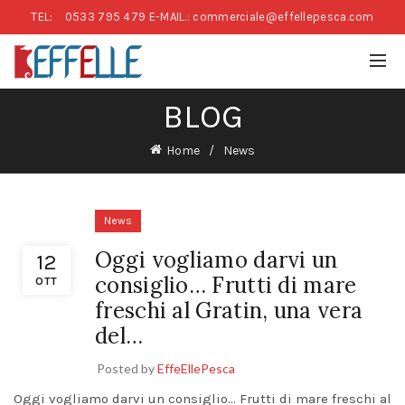
TEL:
0533 795 479
E-MAIL.: commerciale@effellepesca.com
BLOG
Home
News
News
Oggi vogliamo darvi un
12
consiglio… Frutti di mare
OTT
freschi al Gratin, una vera
del…
Posted by
EffeEllePesca
Oggi vogliamo darvi un consiglio… Frutti di mare freschi al