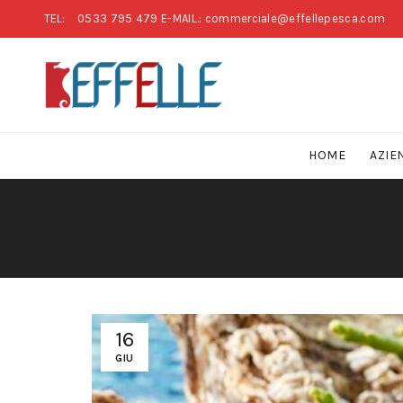
TEL:
0533 795 479
E-MAIL.: commerciale@effellepesca.com
HOME
AZIE
16
GIU