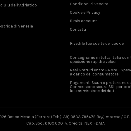
Condizioni di vendita
 Blu dell’Adriatico
Cookie e Privacy
Il mio account
ostrica di Venezia
Contatti
Rivedi le tue scelte dei cookie
Consegnamo in tutta Italia con 
spedizione rapidi e veloci
Resi Gratuiti entro 24 ore – Spes
a carico del consumatore
Pagamenti Sicuri e protezione dei
Connessione sicura SSL per pro
la trasmissione dei dati
026 Bosco Mesola (Ferrara) Tel: (+39) 0533 795479 Reg Imprese / C.F. /
Cap. Soc.: € 100.000 i.v. Credits: NEXT-DATA