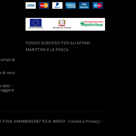
FONDO EUROPEO PER GLI AFFARI
MARITTIMI E LA PESCA
tempi di
e di reso
 dati –
teggere
 P.IVA: 01448840387 R.E.A: 168551 -
Cookie e Privacy
-