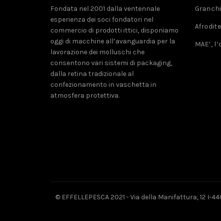
Fondata nel 2001 dalla ventennale
Granchio
esperienza dei soci fondatori nel
Afrodite
commercio di prodotti ittici, disponiamo
oggi di macchine all’avanguardia per la
MAE’, l’
lavorazione dei molluschi che
consentono vari sistemi di packaging,
dalla retina tradizionale al
confezionamento in vaschetta in
atmosfera protettiva.
© EFFELLEPESCA 2021 - Via della Manifattura, 12 I-44