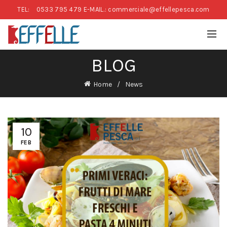
TEL:
0533 795 479
E-MAIL.: commerciale@effellepesca.com
BLOG
Home
News
10
FEB