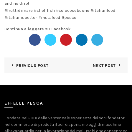
and no drip!
#fruttidimare
#shellfish
#solocosebuone
#italianfood
#italianisbette
r
#instafood
#pesce
Continua a leggere su Facebook
PREVIOUS POST
NEXT POST
EFFELLE PESCA
Fondata nel 2001 dalla ventennale esperienza dei soci fondatori
nel commercio di prodotti ittici, disponiamo oggi di macchine
all’avanguardia per la lavorazione dei molluschi che consentono