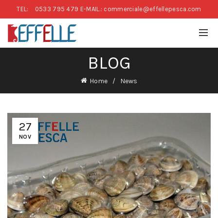
TEL:
0533 795 479
E-MAIL.: commerciale@effellepesca.com
BLOG
Home
News
27
NOV