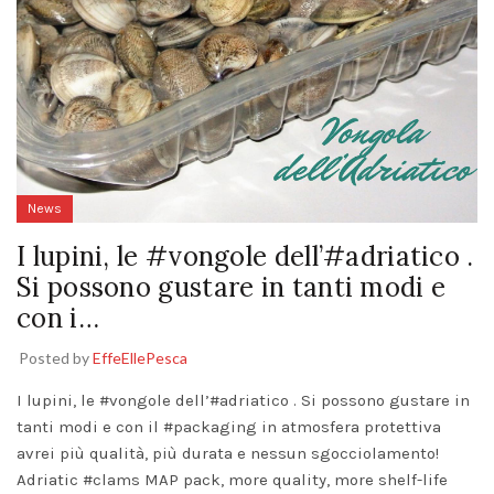
News
I lupini, le #vongole dell’#adriatico .
Si possono gustare in tanti modi e
con i…
Posted by
EffeEllePesca
I lupini, le
#vongole
dell’
#adriatico
. Si possono gustare in
tanti modi e con il
#packaging
in atmosfera protettiva
avrei più qualità, più durata e nessun sgocciolamento!
Adriatic
#clams
MAP pack, more quality, more shelf-life