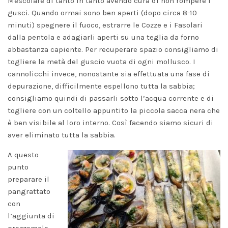
Mescolare di tanto in tanto avendo cura di non rompere i
gusci. Quando ormai sono ben aperti (dopo circa 8-10
minuti) spegnere il fuoco, estrarre le Cozze e i Fasolari
dalla pentola e adagiarli aperti su una teglia da forno
abbastanza capiente. Per recuperare spazio consigliamo di
togliere la metà del guscio vuota di ogni mollusco. I
cannolicchi invece, nonostante sia effettuata una fase di
depurazione, difficilmente espellono tutta la sabbia;
consigliamo quindi di passarli sotto l’acqua corrente e di
togliere con un coltello appuntito la piccola sacca nera che
è ben visibile al loro interno. Così facendo siamo sicuri di
aver eliminato tutta la sabbia.
A questo
punto
preparare il
pangrattato
con
l’aggiunta di
prezzemolo.