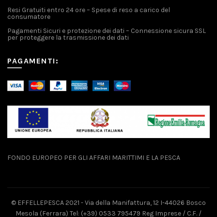
Resi Gratuiti entro 24 ore – Spese di reso a carico del
consumatore
Pagamenti Sicuri e protezione dei dati – Connessione sicura SSL
per proteggere la trasmissione dei dati
PAGAMENTI:
FONDO EUROPEO PER GLI AFFARI MARITTIMI E LA PESCA
© EFFELLEPESCA 2021 - Via della Manifattura, 12 I-44026 Bosco
Mesola (Ferrara) Tel: (+39) 0533 795479 Reg Imprese / C.F. /