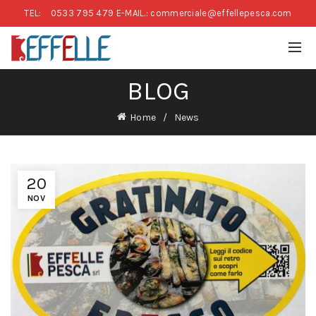
TEL:
0533 795 479
E-MAIL.: commerciale@effellepesca.com
BLOG
Home
News
20
NOV