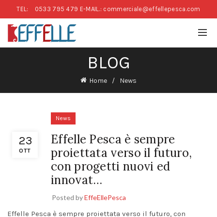
TEL:
0533 795 479
E-MAIL.: commerciale@effellepesca.com
BLOG
Home
News
News
Effelle Pesca è sempre
23
proiettata verso il futuro,
OTT
con progetti nuovi ed
innovat…
Posted by
EffeEllePesca
Effelle Pesca è sempre proiettata verso il futuro, con