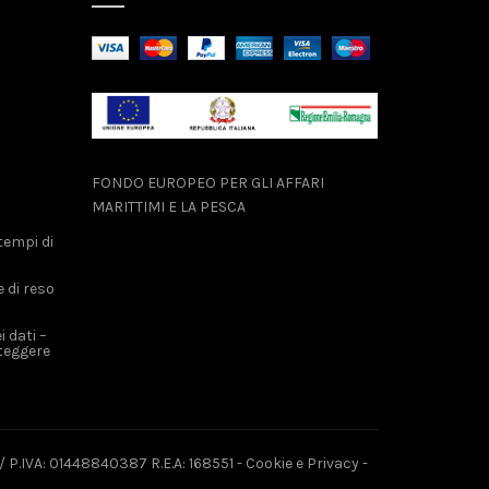
FONDO EUROPEO PER GLI AFFARI
MARITTIMI E LA PESCA
tempi di
e di reso
 dati –
teggere
 P.IVA: 01448840387 R.E.A: 168551 -
Cookie e Privacy
-