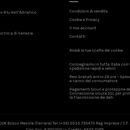
Condizioni di vendita
 Blu dell’Adriatico
Cookie e Privacy
Il mio account
ostrica di Venezia
Contatti
Rivedi le tue scelte dei cookie
Consegnamo in tutta Italia con 
spedizione rapidi e veloci
Resi Gratuiti entro 24 ore – Spes
a carico del consumatore
Pagamenti Sicuri e protezione dei
Connessione sicura SSL per pro
la trasmissione dei dati
026 Bosco Mesola (Ferrara) Tel: (+39) 0533 795479 Reg Imprese / C.F. /
Cap. Soc.: € 100.000 i.v. Credits: NEXT-DATA