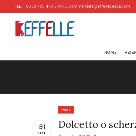
TEL:
0533 795 479
E-MAIL.: commerciale@effellepesca.com
HOME
AZIE
News
Dolcetto o sche
31
OTT