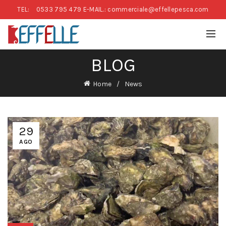
TEL:
0533 795 479
E-MAIL.: commerciale@effellepesca.com
BLOG
Home
News
29
AGO